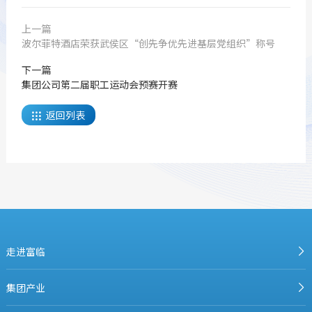
上一篇
波尔菲特酒店荣获武侯区“创先争优先进基层党组织”称号
下一篇
集团公司第二届职工运动会预赛开赛
返回列表

走进富临
集团产业