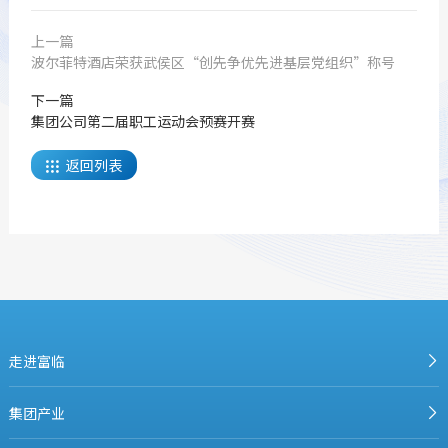
上一篇
波尔菲特酒店荣获武侯区“创先争优先进基层党组织”称号
下一篇
集团公司第二届职工运动会预赛开赛
返回列表

走进富临
集团产业