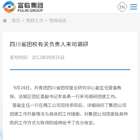
EN
首页
>
党群工作
>
党群动态

四川省团校有关负责人来司调研
发布时间：2012年09月25日
9月24日，共青团四川省团校理论研究中心副主任管雷教
授、涪城区团区委副书记李昌勇一行来司调研团建工作。
管副主任一行在精工公司现场参观后，详细询问了集团公司
团建工作开展情况与具体的工作措施，对集团公司团委独具特
色的工作方式与取得的成绩给予了充分肯定。