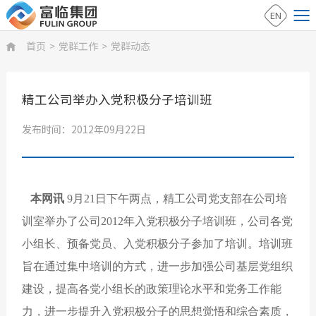
EN
首页
>
党群工作
>
党群动态

精工公司举办入党积极分子培训班
发布时间：2012年09月22日
本网讯
9月21日下午两点，精工公司党支部在公司培
训室举办了公司2012年入党积极分子培训班，公司各党
小组长、预备党员、入党积极分子参加了培训。培训班
旨在通过集中培训的方式，进一步加强公司基层党组织
建设，提高各党小组长的政策理论水平和党务工作能
力，进一步提升入党积极分子的思想觉悟和综合素质，