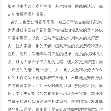
加深对中国共产党的性质、基本纲领、路线的认识，保
证新发展党员的质量。
首先，集团公司党委委员、精工公司党支部谭书记为
大家讲述中国共产党的领导性与政治性及党的基本路线
和基本纲领，以及中国共产党建党91周年来的光辉历
史。让大家进一步的了解中国共产党的发展历程和基本
性质。随后，又组织学习了党的纪律，党员的权利和义
务并且向大家介绍了入党的过程，使大家更加清楚中国
共产党的先进性与严谨性。并且要求入党积极分子在今
后的工作岗位上要起积极带头作用，不断地提升自身修
养与道德素质，并且应及时向党组织上交思想汇报。最
后，支部书记指出加强青年骨干培养是落实关于加强领
导班子建设和队伍建设的具体举措，是富临精工发展规
划的现实需要。青年骨干要充分发挥聪明才智和杰出作