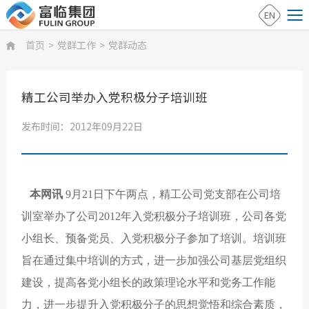
EN
首页
>
党群工作
>
党群动态

精工公司举办入党积极分子培训班
发布时间：2012年09月22日
本网讯
9月21日下午两点，精工公司党支部在公司培
训室举办了公司2012年入党积极分子培训班，公司各党
小组长、预备党员、入党积极分子参加了培训。培训班
旨在通过集中培训的方式，进一步加强公司基层党组织
建设，提高各党小组长的政策理论水平和党务工作能
力，进一步提升入党积极分子的思想觉悟和综合素质，