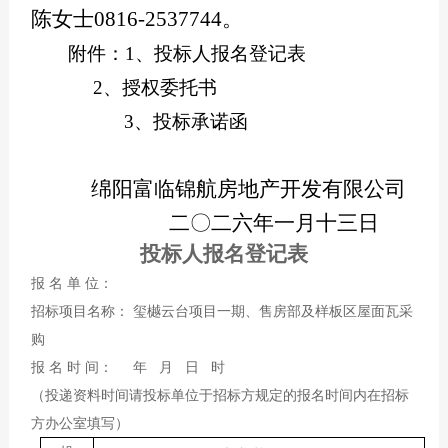
陈女士0816-2537744。
附件：1、投标人报名登记表
2
、授权委托书
3
、投标承诺函
绵阳富临锦航房地产开发有限公司
二
〇
二六年一月十三
日
投标人报名登记表
报 名 单 位：
招标项目名称： 玺樾云台项目一期、售房部及样板区屋面瓦采
购
报 名 时 间： 年 月 日 时
（投递资料时间请投标单位于招标方规定的报名时间内在招标
方办公室填写）