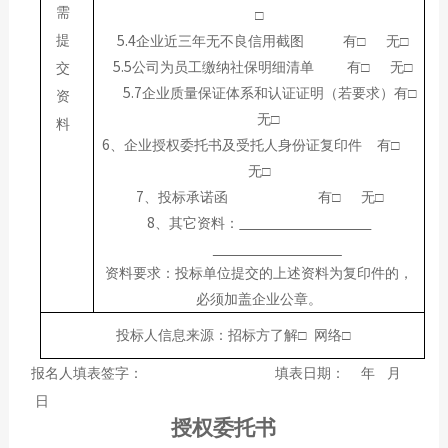
需
□
5.4
提
企业近三年无不良信用截图
有□
无□
5.5
公司为员工缴纳社保明细清单
有□
无□
交
5.7
企业质量保证体系和认证证明（若要求）
有□
资
无□
料
6
、企业授权委托书及受托人身份证复印件
有□
无□
7
、投标承诺函
有□
无□
8
、其它资料：
资料要求：投标单位提交的上述资料为复印件的，
必须加盖企业公章。
投标人信息来源：招标方了解□ 网络□
报名人填表签字： 填表日期： 年 月
日
授权委托书