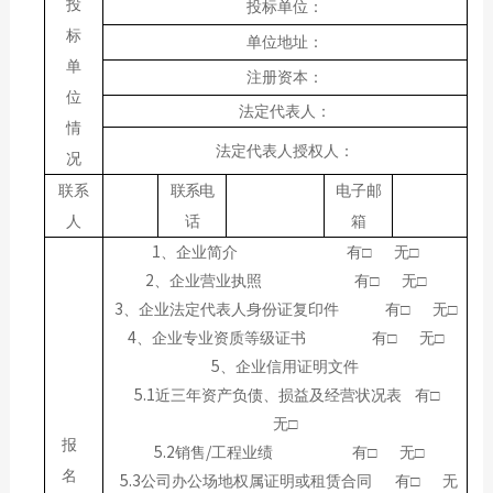
投
投标单位：
标
单位地址：
单
注册资本：
位
法定代表人：
情
法定代表人授权人：
况
联系
联系电
电子邮
人
话
箱
1
、企业简介
有□
无□
2
、企业营业执照
有□
无□
3
、企业法定代表人身份证复印件
有□
无□
4
、企业专业资质等级证书
有□
无□
5
、企业信用证明文件
5.1
近三年资产负债、损益及经营状况表
有□
无□
报
5.2
/
销售
工程业绩
有□
无□
名
5.3
公司办公场地权属证明或租赁合同
有□
无