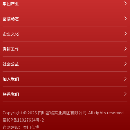
集团产业
富临动态
企业文化
党群工作
社会公益
加入我们
联系我们
Copyright © 2025 四川富临实业集团有限公司. All rights reserved.
蜀ICP备11027634号-2
官网建设：
赛门仕博