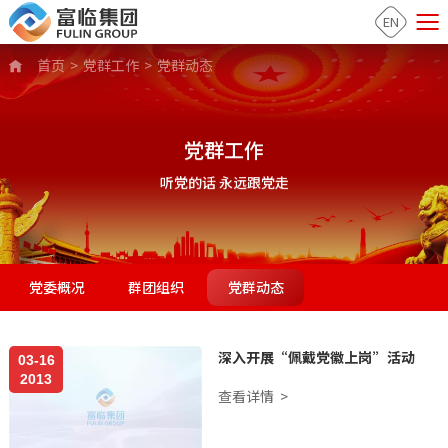
EN
首页
>
党群工作
>
党群动态

党群工作
听党的话 永远跟党走
党委概况
群团组织
党群动态
深入开展“佩戴党徽上岗”活动
03-16
2013
查看详情 >