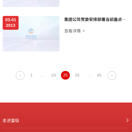
集团公司党委安排部署当前重点工作
03-01
2013
查看详情 >
1
...
24
25
26
...
45


走进富临