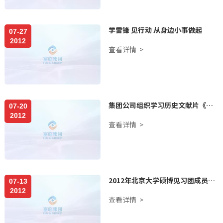
学雷锋 见行动 从身边小事做起
07-27
2012
查看详情 >
集团公司组织学习历史文献片《信仰》
07-20
2012
查看详情 >
2012年北京大学硕博见习团成员来司见习
07-13
2012
查看详情 >