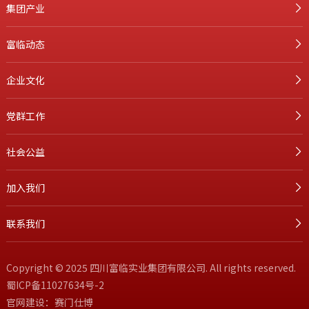
集团产业
富临动态
企业文化
党群工作
社会公益
加入我们
联系我们
Copyright © 2025 四川富临实业集团有限公司. All rights reserved.
蜀ICP备11027634号-2
官网建设：
赛门仕博