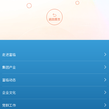
返回首页
走进富临
集团产业
富临动态
企业文化
党群工作