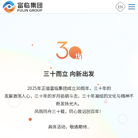
EN
三十而立 向新出发
2025年正值富临集团成立30周年，三十年的
发展激荡人心，三十年的岁月砥砺斗志，三十年凝结的文化与精神不
断发扬光大。
风雨同舟三十载，同心致远创百年！
具体活动，敬请期待...