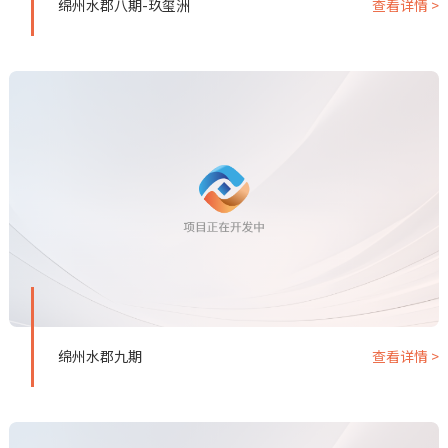
绵州水郡八期-玖玺洲
查看详情 >
绵州水郡九期
查看详情 >