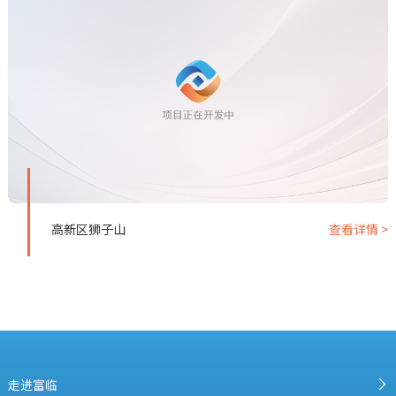
高新区狮子山
查看详情 >
走进富临