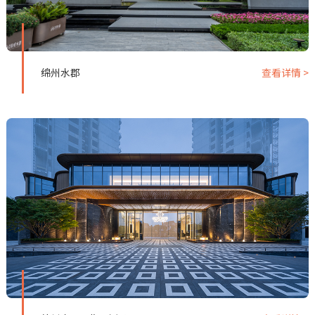
绵州水郡
查看详情 >