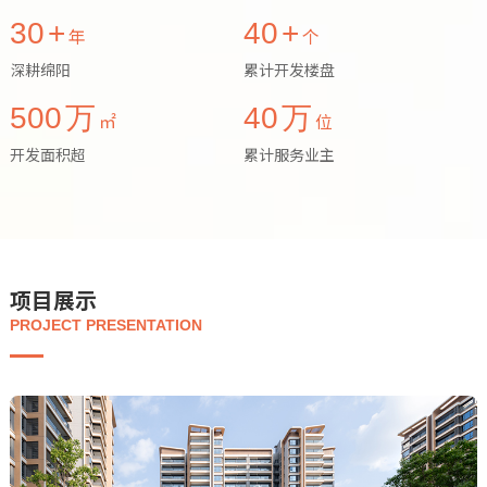
30
+
40
+
年
个
深耕绵阳
累计开发楼盘
500
万
40
万
㎡
位
开发面积超
累计服务业主
项目展示
PROJECT PRESENTATION