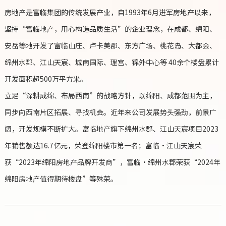
房地产是富临集团的传统发展产业，自1993年6月进军房地产以来，
坚持“富临地产，用心构造品质生活”的企业理念，在成都、绵阳、
安岳等地开发了富临山庄、卢卡美郡、东方广场、桃花岛、大都会、
绵州水郡、江山天宸、城南国际、理宫、锦外中心等 40余个楼盘累计
开发面积超500万平方米。
立足“深耕成绵、布局西南”的战略方针，以绵阳、成都范围为主，
同步向西南片区拓展、寻找机会。近年来公司发展势头强劲，前景广
阔，开发规模不断扩大。富临地产旗下绵州水郡、江山天宸项目2023
年销售额达16.7亿元，荣登绵阳楼市第一名；富临·江山天宸荣
获“2023年绵阳房地产品牌开发商”，富临·绵州水郡荣获“2024年
绵阳房地产值得期待楼盘”等殊荣。