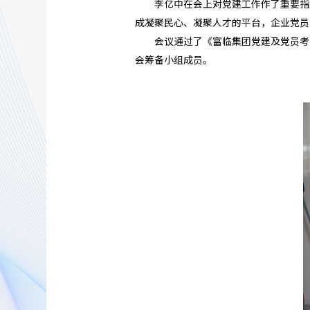
李亿中在会上对党建工作作了重要指
成凝聚民心、凝聚人才的平台，企业党员
会议通过了《富临集团党建及党员考
会筹备小组成员。