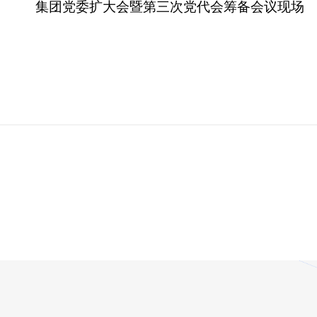
集团党委扩大会暨第三次党代会筹备会议现场