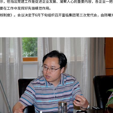
示，他指出党建工作是促进企业发展、凝聚人心的重要内容，各企业一把
要在工作中发挥好先锋模范作用。
核制度》。会议决定于6月下旬组织召开富临集团第三次党代会，由陈曙