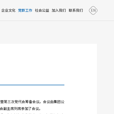
企业文化
党群工作
社会公益
加入我们
联系我们
EN
会暨第三次党代会筹备会议。会议由集团公
会副主席列席参加了会议。