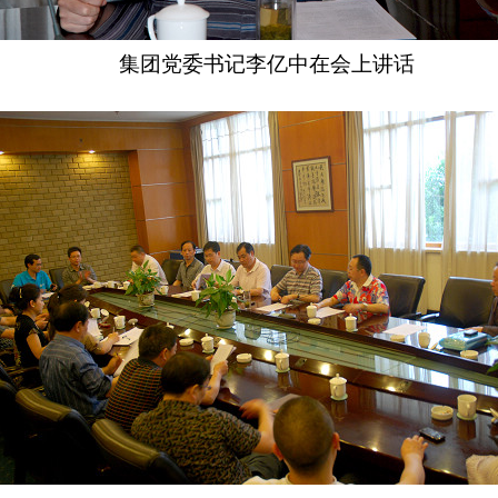
集团党委书记李亿中在会上讲话