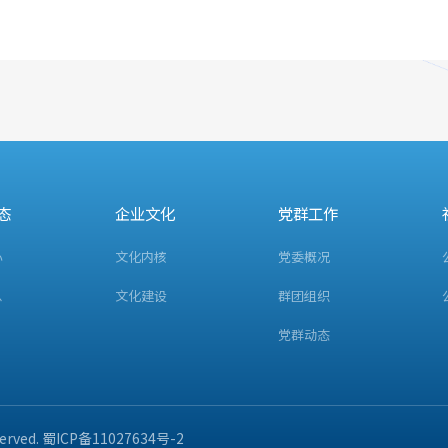
态
企业文化
党群工作
心
文化内核
党委概况
息
文化建设
群团组织
党群动态
erved.
蜀ICP备11027634号-2