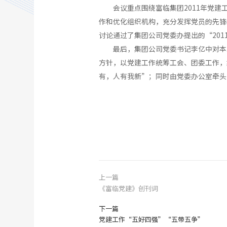
会议重点围绕富临集团2011年党
作和优化组织机构，充分发挥党员的先锋
讨论通过了集团公司党委办提出的“201
最后，集团公司党委书记李亿中对本
方针，以党建工作统筹工会、团委工作，
有，人有我新”；同时由党委办公室牵头
上一篇
《富临党建》创刊词
下一篇
党建工作“五好四强”“五带五争”