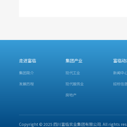
走进富临
集团产业
富临动
集团简介
现代工业
新闻中
发展历程
现代服务业
招标信
房地产
Copyright © 2025 四川富临实业集团有限公司. All rights res