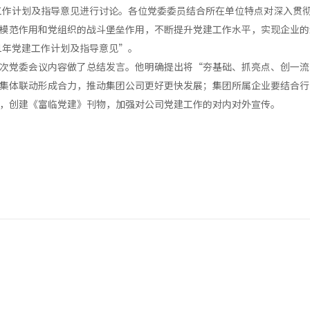
建工作计划及指导意见进行讨论。各位党委委员结合所在单位特点对深入贯
模范作用和党组织的战斗堡垒作用，不断提升党建工作水平，实现企业的
1年党建工作计划及指导意见”。
次党委会议内容做了总结发言。他明确提出将“夯基础、抓亮点、创一流”
集体联动形成合力，推动集团公司更好更快发展；集团所属企业要结合行
，创建《富临党建》刊物，加强对公司党建工作的对内对外宣传。