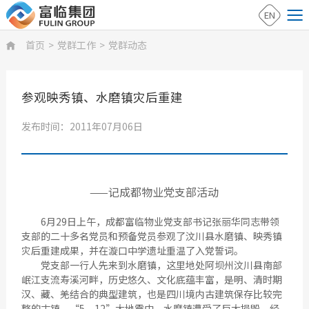
EN
首页
>
党群工作
>
党群动态

参观映秀镇、水磨镇灾后重建
发布时间：2011年07月06日
——记成都物业党支部活动
6月29日上午，成都富临物业党支部书记张丽华同志带领
支部的二十多名党员和预备党员参观了汶川县水磨镇、映秀镇
灾后重建成果，并在漩口中学遗址重温了入党誓词。
党支部一行人先来到水磨镇，这里地处阿坝州汶川县南部
岷江支流寿溪河畔，历史悠久、文化底蕴丰富，是明、清时期
汉、藏、羌结合的典型建筑，也是四川境内古建筑保存比较完
整的古镇。“5﹒12”大地震中，水磨镇遭受了巨大损毁，经