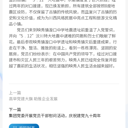
过两年的对口援建，现已焕发新颜，所有建筑全部按照8度地
震区设防，不仅保留了古镇的传统风貌，而且复兴了古镇的历
史和文化价值，成为为川西风格民居中亮点工程和旅游文化精
品小镇。
党员们来到映秀镇漩口中学地震遗址前重温了入党誓词，
并向“5﹒12”汶川特大地震中遇难的同胞和烈士们敬献了鲜
花。最后参观映秀镇漩口中学遗址和映秀镇灾后重建成果，行
走在干净、整洁、雅致的街道上，看到一栋栋漂亮、坚固的安
居房，党员们纷纷表示：在中国共产党的领导下，经过对口援
建市和灾区人民三年的艰苦努力，映秀人民已经完全恢复并超
越了震前的生活状况，相信坚强的映秀人民生活会越来越好。
上一篇
高举党建大旗 助推企业发展
下一篇
集团党委开展党员干部慰问活动，庆祝建党九十周年
返回列表