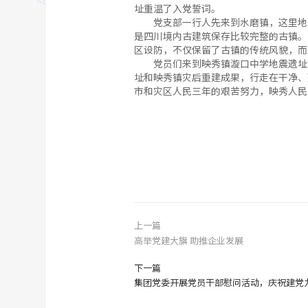
址重温了入党誓词。
党支部一行人先来到水磨镇，这里地
是四川境内古建筑保存比较完整的古镇。
区设防，不仅保留了古镇的传统风貌，而
党员们来到映秀镇漩口中学地震遗址
址和映秀镇灾后重建成果，行走在干净、
市和灾区人民三年的艰苦努力，映秀人
上一篇
高举党建大旗 助推企业发展
下一篇
集团党委开展党员干部慰问活动，庆祝建党