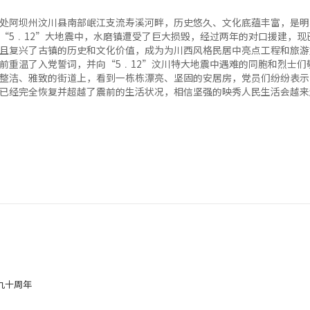
处阿坝州汶川县南部岷江支流寿溪河畔，历史悠久、文化底蕴丰富，是明
“5﹒12”大地震中，水磨镇遭受了巨大损毁，经过两年的对口援建，现
且复兴了古镇的历史和文化价值，成为为川西风格民居中亮点工程和旅游
前重温了入党誓词，并向“5﹒12”汶川特大地震中遇难的同胞和烈士们
整洁、雅致的街道上，看到一栋栋漂亮、坚固的安居房，党员们纷纷表示
民已经完全恢复并超越了震前的生活状况，相信坚强的映秀人民生活会越
九十周年