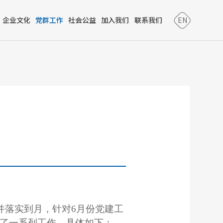
企业文化
党群工作
社会公益
加入我们
联系我们
EN
并落实到月，针对6月份党建工
展了一系列工作，具体如下：