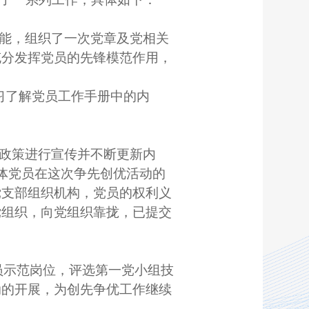
能，组织了一次党章及党相关
充分发挥党员的先锋模范作用，
习了解党员工作手册中的内
政策进行宣传并不断更新内
体党员在这次争先创优活动的
党支部组织机构，党员的权利义
党组织，向党组织靠拢，已提交
员示范岗位，评选第一党小组技
动的开展，为创先争优工作继续