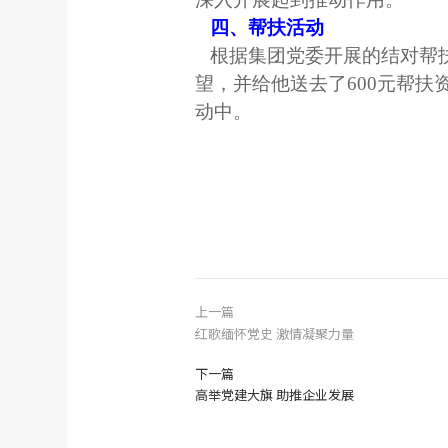
四、帮扶活动
根据集团党委开展的结对帮扶
望，并给他送去了600元帮
动中。
上一篇
红歌缅怀党史 激情凝聚力量
下一篇
高举党建大旗 助推企业发展