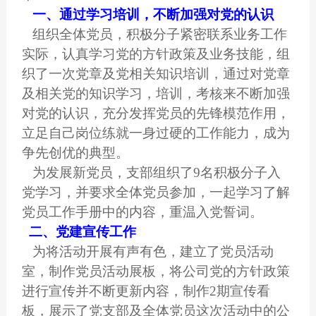
一、通过学习培训，不断加强对党的认识
组织全体党员，积极分子紧密联系业务工作
实际，认真学习党的方针政策及业务技能，组
织了一次党章及党相关知识培训，通过对党章
及相关党的知识学习，培训，考核来不断加强
对党的认识，充分发挥党员的先锋模范作用，
立足自己岗位练就一身过硬的工作能力，成为
争先创优的典型。
为发展新党员，支部组织了9名积极分子入
党学习，并要求全体党员参加，一起学习了解
党员工作手册中的内容，重温入党誓词。
二、党建宣传工作
为将活动开展有声有色，建立了党员活动
室，制作党员活动展板，将公司党的方针政策
进行宣传并不断更新内容，制作2期宣传看
板，展示了党支部及全体党员这次活动中的公