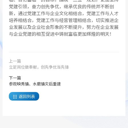
党建引领，奋力创先争优，继承优良的传统并不断创
新，通过党建工作与企业文化相结合，党建工作与人才
培养相结合，党建工作与经营管理相结合，切实推进企
业发展以及企业社会形象的不断提升，努力在企业发展
与企业党建的相互促进中铸就富临更加辉煌的明天！
上一篇
立足岗位做奉献，创先争优当先锋
下一篇
参观映秀镇、水磨镇灾后重建
返回列表
