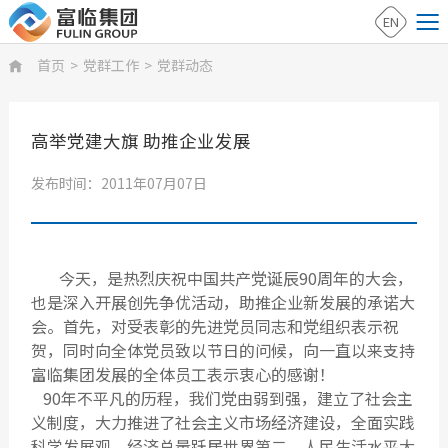
EN
首页
>
党群工作
>
党群动态

高举党建大旗 助推企业发展
发布时间：2011年07月07日
今天，是热烈庆祝中国共产党诞辰90周年的大会，
也是深入开展创先争优活动，助推企业新发展的承诺大
会。首先，对受表彰的先进党员同志和党组织表示祝
贺，同时向全体党员致以节日的问候，向一直以来支持
富临集团发展的全体员工表示衷心的感谢！
90年不平凡的历程，我们党由弱到强，建立了社会主
义制度，大力推进了社会主义市场经济建设，全面实践
科学发展观，经济总量跃居世界第二，人民生活水平大