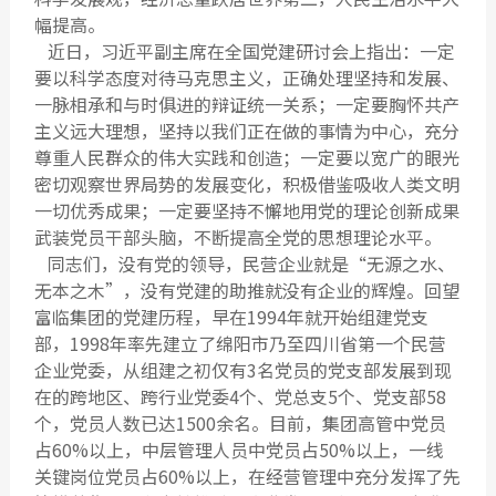
幅提高。
近日，习近平副主席在全国党建研讨会上指出：一定
要以科学态度对待马克思主义，正确处理坚持和发展、
一脉相承和与时俱进的辩证统一关系；一定要胸怀共产
主义远大理想，坚持以我们正在做的事情为中心，充分
尊重人民群众的伟大实践和创造；一定要以宽广的眼光
密切观察世界局势的发展变化，积极借鉴吸收人类文明
一切优秀成果；一定要坚持不懈地用党的理论创新成果
武装党员干部头脑，不断提高全党的思想理论水平。
同志们，没有党的领导，民营企业就是“无源之水、
无本之木”，没有党建的助推就没有企业的辉煌。回望
富临集团的党建历程，早在1994年就开始组建党支
部，1998年率先建立了绵阳市乃至四川省第一个民营
企业党委，从组建之初仅有3名党员的党支部发展到现
在的跨地区、跨行业党委4个、党总支5个、党支部58
个，党员人数已达1500余名。目前，集团高管中党员
占60%以上，中层管理人员中党员占50%以上，一线
关键岗位党员占60%以上，在经营管理中充分发挥了先