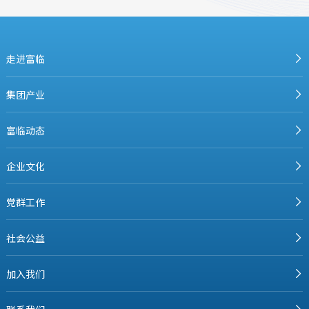
走进富临
集团产业
富临动态
企业文化
党群工作
社会公益
加入我们