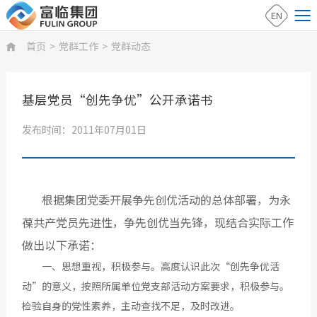
EN
首页
>
党群工作
>
党群动态

基层党员“创先争优”公开承诺书
发布时间：2011年07月01日
根据集团党委开展争先创优活动的总体部署，为永
葆共产党员先进性，争先创优当先锋，现结合实际工作
做出以下承诺：
一、思想重视，积极参与。高度认识此次“创先争优活
动”的意义，按照所属单位党支部活动方案要求，积极参与。
检验自身的党性素养，主动查找不足，及时改进。