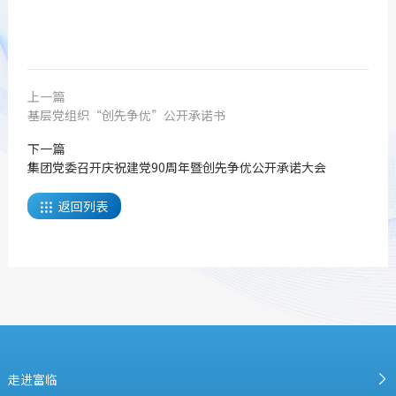
上一篇
基层党组织“创先争优”公开承诺书
下一篇
集团党委召开庆祝建党90周年暨创先争优公开承诺大会
返回列表

走进富临