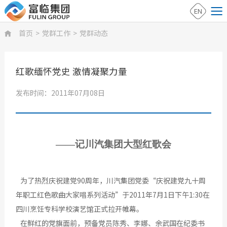
EN
首页
>
党群工作
>
党群动态

红歌缅怀党史 激情凝聚力量
发布时间：2011年07月08日
——记川汽集团大型红歌会
为了热烈庆祝建党90周年，川汽集团党委“庆祝建党九十周
年职工红色歌曲大家唱系列活动”于2011年7月1日下午1:30在
四川烹饪专科学校演艺馆正式拉开帷幕。
在鲜红的党旗面前，预备党员陈秀、李娜、余武国在纪委书