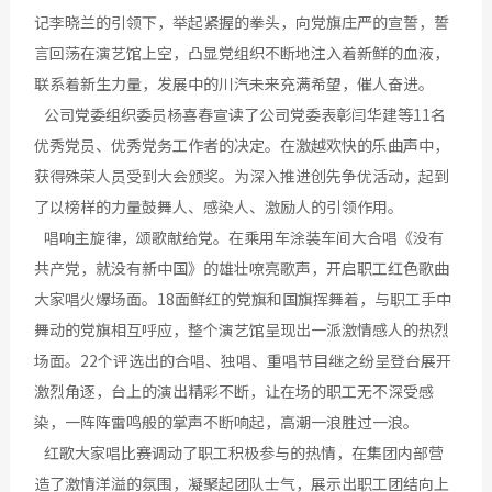
记李晓兰的引领下，举起紧握的拳头，向党旗庄严的宣誓，誓
言回荡在演艺馆上空，凸显党组织不断地注入着新鲜的血液，
联系着新生力量，发展中的川汽未来充满希望，催人奋进。
公司党委组织委员杨喜春宣读了公司党委表彰闫华建等11名
优秀党员、优秀党务工作者的决定。在激越欢快的乐曲声中，
获得殊荣人员受到大会颁奖。为深入推进创先争优活动，起到
了以榜样的力量鼓舞人、感染人、激励人的引领作用。
唱响主旋律，颂歌献给党。在乘用车涂装车间大合唱《没有
共产党，就没有新中国》的雄壮嘹亮歌声，开启职工红色歌曲
大家唱火爆场面。18面鲜红的党旗和国旗挥舞着，与职工手中
舞动的党旗相互呼应，整个演艺馆呈现出一派激情感人的热烈
场面。22个评选出的合唱、独唱、重唱节目继之纷呈登台展开
激烈角逐，台上的演出精彩不断，让在场的职工无不深受感
染，一阵阵雷鸣般的掌声不断响起，高潮一浪胜过一浪。
红歌大家唱比赛调动了职工积极参与的热情，在集团内部营
造了激情洋溢的氛围，凝聚起团队士气，展示出职工团结向上