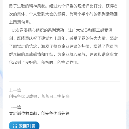
勇于进取的精神风貌。经过九个评委的现场评比打分，获得名
次的集体、个人受到大会的颁奖，为两个半小时的系列活动画
上圆满句号。
此次党委精心组织的系列活动，让广大党员和职工感受深
刻，既隆重庆祝了建党九十周年，感受了党的伟大力量，坚定
了跟党走的信念，激发了投身企业建设的热情，增进了党员同
群众间的真挚感情和团结，为企业凝心聚气，建设和谐企业文
化起到了良好的、积极向上的推动作用。
上一篇
创先争优见成效，蒸蒸日上桃花岛
下一篇
立足岗位做奉献，创先争优当先锋
返回列表
