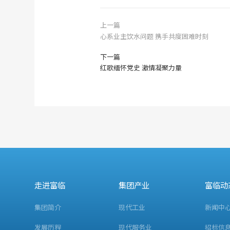
上一篇
心系业主饮水问题 携手共度困难时刻
下一篇
红歌缅怀党史 激情凝聚力量
走进富临
集团产业
富临动
集团简介
现代工业
新闻中
发展历程
现代服务业
招标信