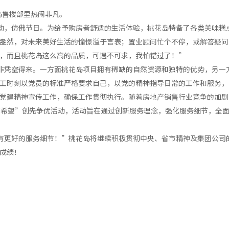
岛售楼部里热闹非凡。
动，仿佛节日。为给予购房者舒适的生活体验，桃花岛特备了各类美味糕
盎然，对未来美好生活的憧憬溢于言表；置业顾问忙个不停，或解答疑问
，而且桃花岛这么高的品质，可遇不可求，我怕错过了！”
非凭空得来。一方面桃花岛项目拥有稀缺的自然资源和独特的优势，另一
工时刻以党员的标准严格要求自己，以党的精神指导日常的工作和服务，
党建精神宣传工作，确保工作贯彻执行。随着房地产销售行业竞争的加剧
有希望”创先争优活动，活动旨在通过创新服务理念，强化服务细节，全
有更好的服务细节！”桃花岛将继续积极贯彻中央、省市精神及集团公司
成绩！