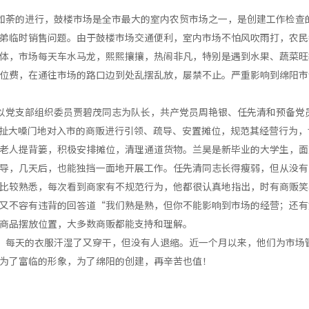
如荼的进行，鼓楼市场是全市最大的室内农贸市场之一，是创建工作检查
弟临时销售问题。由于鼓楼市场交通便利，室内市场不怕风吹雨打，农民
体，市场每天车水马龙，熙熙攘攘，热闹非凡，特别是遇到水果、蔬菜旺
位费，在通往市场的路口边到处乱摆乱放，屡禁不止。严重影响到绵阳市
以党支部组织委员贾碧茂同志为队长，共产党员周艳银、任先清和预备党
场，扯大嗓门地对入市的商贩进行引领、疏导、安置摊位，规范其经营行为
老人提背篓，积极安排摊位，清理通道货物。兰昊是新毕业的大学生，面
导，几天后，也能独挡一面地开展工作。任先清同志长得瘦弱，但从没有
比较熟悉，每次看到商家有不规范行为，他都很认真地指出，时有商贩笑
又不容有违背的回答道“我们熟是熟，但你不能影响到市场的经营；还有
商品摆放位置，大多数商贩都能支持和理解。
，每天的衣服汗湿了又穿干，但没有人退缩。近一个月以来，他们为市场
为了富临的形象，为了绵阳的创建，再辛苦也值！