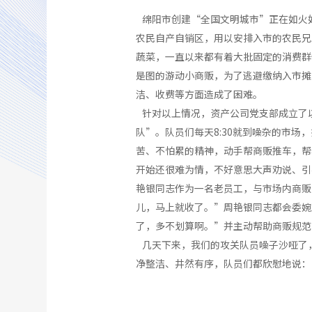
绵阳市创建“全国文明城市”正在如火
农民自产自销区，用以安排入市的农民兄
蔬菜，一直以来都有着大批固定的消费群
是图的游动小商贩，为了逃避缴纳入市摊
洁、收费等方面造成了困难。
针对以上情况，资产公司党支部成立了
队”。队员们每天8:30就到噪杂的市
苦、不怕累的精神，动手帮商贩推车，帮
开始还很难为情，不好意思大声劝说、引
艳银同志作为一名老员工，与市场内商贩
儿，马上就收了。”周艳银同志都会委婉
了，多不划算啊。”并主动帮助商贩规范
几天下来，我们的攻关队员噪子沙哑了
净整洁、井然有序，队员们都欣慰地说：