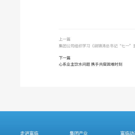
上一篇
集团公司组织学习《胡锦涛总书记“七一”
下一篇
心系业主饮水问题 携手共度困难时刻
走进富临
集团产业
富临动