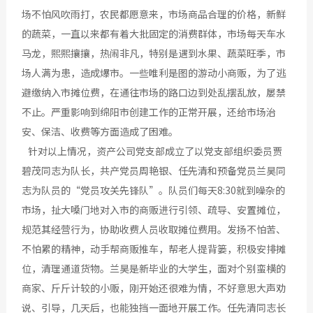
场不怕风吹雨打，农民都愿意来，市场商品合理的价格，新鲜
的蔬菜，一直以来都有着大批固定的消费群体，市场每天车水
马龙，熙熙攘攘，热闹非凡，特别是遇到水果、蔬菜旺季，市
场人满为患，造成爆市。一些唯利是图的游动小商贩，为了逃
避缴纳入市摊位费，在通往市场的路口边到处乱摆乱放，屡禁
不止。严重影响到绵阳市创建工作的正常开展，还给市场治
安、保洁、收费等方面造成了困难。
针对以上情况，资产公司党支部成立了以党支部组织委员贾
碧茂同志为队长，共产党员周艳银、任先清和预备党员兰昊同
志为队员的“党员攻关先锋队”。队员们每天8:30就到噪杂的
市场，扯大嗓门地对入市的商贩进行引领、疏导、安置摊位，
规范其经营行为，协助收费人员收取摊位费用。发扬不怕苦、
不怕累的精神，动手帮商贩推车，帮老人提背篓，积极安排摊
位，清理通道货物。兰昊是新毕业的大学生，面对个别蛮横的
商家、斤斤计较的小贩，刚开始还很难为情，不好意思大声劝
说、引导，几天后，也能独挡一面地开展工作。任先清同志长