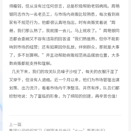
得瘦弱，但从没有过任何怨言，总是积极帮助老弱病残。周艳
银同志作为一名老员工，与市场内商贩比较熟悉，每次看到商
家有不规范行为，他都很认真地指出，时有商贩笑着说“周
哥，我们那么熟了，我就摆一会儿，马上就收了。”周艳银同
志都会委婉又不容有违背的回答道“我们熟是熟，但你不能影
响到市场的经营；还有如果因你乱放，绊倒群众，那就是大事
了，多不划算啊。”并主动帮助商贩规范商品摆放位置，大多
数商贩都能支持和理解。
几天下来，我们的攻关队员噪子沙哑了，每天的衣服汗湿了
又穿干，但没有人退缩。近一个月以来，他们为市场管理出谋
划策、出力流汗，看着市场内干净整洁、井然有序，队员们都
欣慰地说：为了富临的形象，为了绵阳的创建，再辛苦也值！
上一篇
集团公司组织学习《胡锦涛总书记“七一”重要讲话》