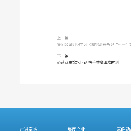
上一篇
集团公司组织学习《胡锦涛总书记“七一”
下一篇
心系业主饮水问题 携手共度困难时刻
走进富临
集团产业
富临动