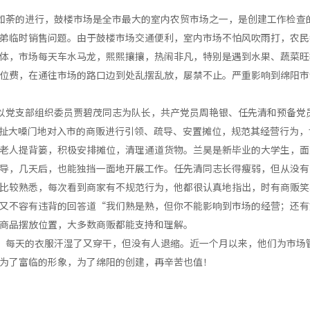
如荼的进行，鼓楼市场是全市最大的室内农贸市场之一，是创建工作检查
弟临时销售问题。由于鼓楼市场交通便利，室内市场不怕风吹雨打，农民
体，市场每天车水马龙，熙熙攘攘，热闹非凡，特别是遇到水果、蔬菜旺
位费，在通往市场的路口边到处乱摆乱放，屡禁不止。严重影响到绵阳市
以党支部组织委员贾碧茂同志为队长，共产党员周艳银、任先清和预备党
场，扯大嗓门地对入市的商贩进行引领、疏导、安置摊位，规范其经营行为
老人提背篓，积极安排摊位，清理通道货物。兰昊是新毕业的大学生，面
导，几天后，也能独挡一面地开展工作。任先清同志长得瘦弱，但从没有
比较熟悉，每次看到商家有不规范行为，他都很认真地指出，时有商贩笑
又不容有违背的回答道“我们熟是熟，但你不能影响到市场的经营；还有
商品摆放位置，大多数商贩都能支持和理解。
，每天的衣服汗湿了又穿干，但没有人退缩。近一个月以来，他们为市场
为了富临的形象，为了绵阳的创建，再辛苦也值！