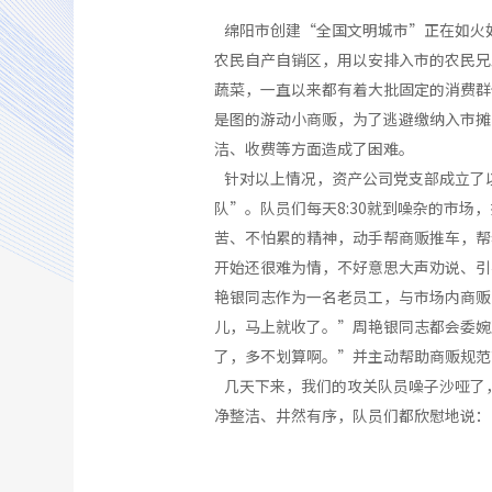
绵阳市创建“全国文明城市”正在如火
农民自产自销区，用以安排入市的农民兄
蔬菜，一直以来都有着大批固定的消费群
是图的游动小商贩，为了逃避缴纳入市摊
洁、收费等方面造成了困难。
针对以上情况，资产公司党支部成立了
队”。队员们每天8:30就到噪杂的市
苦、不怕累的精神，动手帮商贩推车，帮
开始还很难为情，不好意思大声劝说、引
艳银同志作为一名老员工，与市场内商贩
儿，马上就收了。”周艳银同志都会委婉
了，多不划算啊。”并主动帮助商贩规范
几天下来，我们的攻关队员噪子沙哑了
净整洁、井然有序，队员们都欣慰地说：