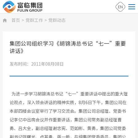
EN
首页
>
党群工作
>
党群动态

集团公司组织学习《胡锦涛总书记“七一”重要
讲话》
发布时间：2011年08月08日
为进一步学习胡锦涛总书记“七一”重要讲话中提出的重大理
论观点，深入领会讲话的精神实质，8月6日下午，集团公司在
本部四楼会议室举行了学习交流会。集团公司总经理、党委书
记李亿中出席会议并作重要讲话，集团公司常务副总经理曹
勇、吕大全，副总经理谢忠宪、范如彬、黄勇，集团公司党委
副书记陈曙光、卢其勇、蒋一新，在绵集团党委委员，集团公