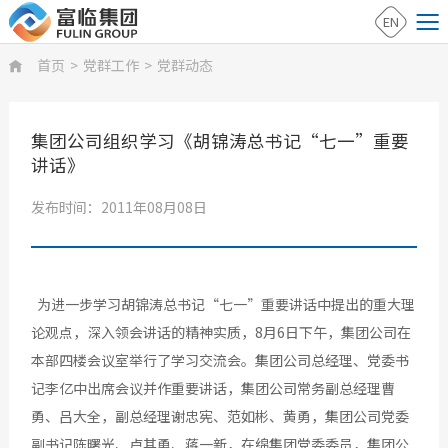
EN
首页
>
党群工作
>
党群动态

集团公司组织学习《胡锦涛总书记“七一”重要
讲话》
发布时间：2011年08月08日
为进一步学习胡锦涛总书记“七一”重要讲话中提出的重大理
论观点，深入领会讲话的精神实质，8月6日下午，集团公司在
本部四楼会议室举行了学习交流会。集团公司总经理、党委书
记李亿中出席会议并作重要讲话，集团公司常务副总经理曹
勇、吕大全，副总经理谢忠宪、范如彬、黄勇，集团公司党委
副书记陈曙光、卢其勇、蒋一新，在绵集团党委委员，集团公