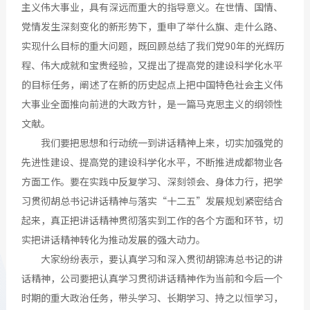
主义伟大事业，具有深远而重大的指导意义。在世情、国情、
党情发生深刻变化的新形势下，重申了举什么旗、走什么路、
实现什么目标的重大问题，既回顾总结了我们党90年的光辉历
程、伟大成就和宝贵经验，又提出了提高党的建设科学化水平
的目标任务，阐述了在新的历史起点上把中国特色社会主义伟
大事业全面推向前进的大政方针，是一篇马克思主义的纲领性
文献。
我们要把思想和行动统一到讲话精神上来，切实加强党的
先进性建设、提高党的建设科学化水平，不断推进成都物业各
方面工作。要在实践中反复学习、深刻领会、身体力行，把学
习贯彻胡总书记讲话精神与落实“十二五”发展规划紧密结合
起来，真正把讲话精神贯彻落实到工作的各个方面和环节，切
实把讲话精神转化为推动发展的强大动力。
大家纷纷表示，要认真学习和深入贯彻胡锦涛总书记的讲
话精神，公司要把认真学习贯彻讲话精神作为当前和今后一个
时期的重大政治任务，带头学习、长期学习、持之以恒学习，