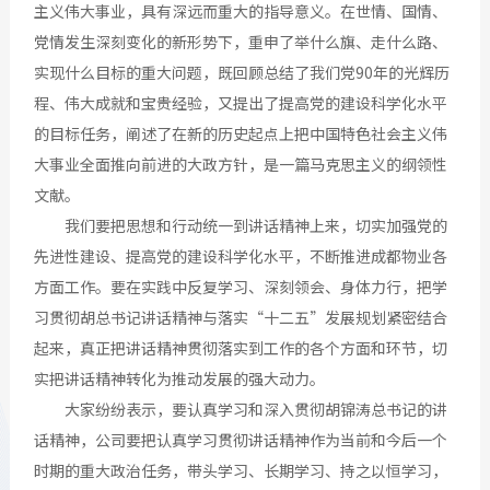
主义伟大事业，具有深远而重大的指导意义。在世情、国情、
党情发生深刻变化的新形势下，重申了举什么旗、走什么路、
实现什么目标的重大问题，既回顾总结了我们党90年的光辉历
程、伟大成就和宝贵经验，又提出了提高党的建设科学化水平
的目标任务，阐述了在新的历史起点上把中国特色社会主义伟
大事业全面推向前进的大政方针，是一篇马克思主义的纲领性
文献。
我们要把思想和行动统一到讲话精神上来，切实加强党的
先进性建设、提高党的建设科学化水平，不断推进成都物业各
方面工作。要在实践中反复学习、深刻领会、身体力行，把学
习贯彻胡总书记讲话精神与落实“十二五”发展规划紧密结合
起来，真正把讲话精神贯彻落实到工作的各个方面和环节，切
实把讲话精神转化为推动发展的强大动力。
大家纷纷表示，要认真学习和深入贯彻胡锦涛总书记的讲
话精神，公司要把认真学习贯彻讲话精神作为当前和今后一个
时期的重大政治任务，带头学习、长期学习、持之以恒学习，