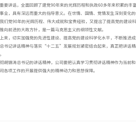
重要讲话，全面回顾了建党90年来的光辉历程和执政60多年来积累的丰
事业，具有深远而重大的指导意义。在世情、国情、党情发生深刻变化的
我们党90年的光辉历程、伟大成就和宝贵经验，又提出了提高党的建设
推向前进的大政方针，是一篇马克思主义的纲领性文献。
上来，切实加强党的先进性建设、提高党的建设科学化水平，不断推进成
总书记讲话精神与落实“十二五”发展规划紧密结合起来，真正把讲话精
。
彻胡锦涛总书记的讲话精神，公司要把认真学习贯彻讲话精神作为当前和
司各项工作的开展提供强大的精神动力和思想保障。