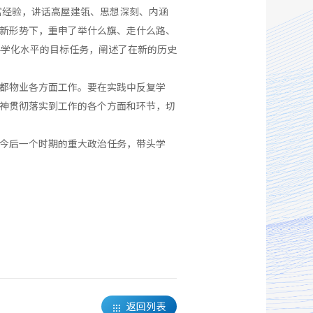
富经验，讲话高屋建瓴、思想深刻、内涵
新形势下，重申了举什么旗、走什么路、
科学化水平的目标任务，阐述了在新的历史
都物业各方面工作。要在实践中反复学
神贯彻落实到工作的各个方面和环节，切
今后一个时期的重大政治任务，带头学
返回列表
