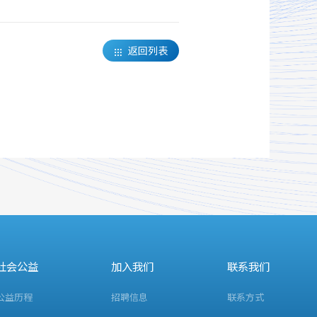
返回列表

社会公益
加入我们
联系我们
公益历程
招聘信息
联系方式