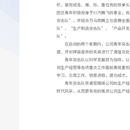
织，是完成急、难、险、重任务的铁拳头。
团员青年积极投身于川汽腾飞的事业，充
突击队”，并结合万马奔腾立功竞赛全面
队”、“生产制造突击队”、“产品开发
队”。
在启动的两个星期内，公司青年突击
建，并对焊装废弃的夹具进行了清理及处
青年突击队以科学发展观为指导，以
司生产经营等各项重点工作面前勇挑重担
学习、忘我工作、锐意进取，建功成才。
青年突击队将紧密围绕公司的生产经
时代风采，从而更有效的推进公司生产经