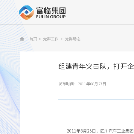
首页
>
党群工作
>
党群动态

组建青年突击队，打开企
发布时间：2011年08月27日
2011年8月25日，四川汽车工