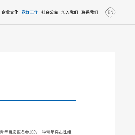
企业文化
党群工作
社会公益
加入我们
联系我们
EN
由青年自愿报名参加的一种青年突击性组