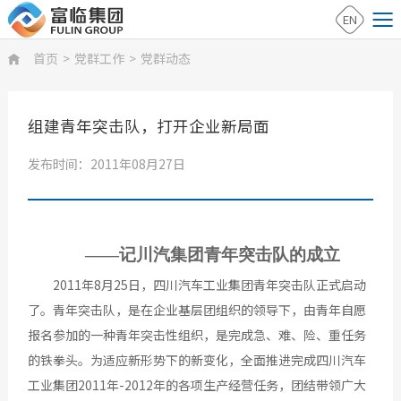
EN
首页
>
党群工作
>
党群动态

组建青年突击队，打开企业新局面
发布时间：2011年08月27日
——记川汽集团青年突击队的成立
2011年8月25日，四川汽车工业集团青年突击队正式启动
了。青年突击队，是在企业基层团组织的领导下，由青年自愿
报名参加的一种青年突击性组织，是完成急、难、险、重任务
的铁拳头。为适应新形势下的新变化，全面推进完成四川汽车
工业集团2011年-2012年的各项生产经营任务，团结带领广大