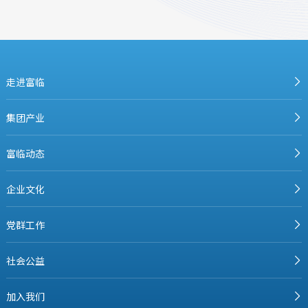
走进富临
集团产业
富临动态
企业文化
党群工作
社会公益
加入我们