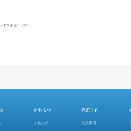
百佳党组织”称号
态
企业文化
党群工作
心
文化内核
党委概况