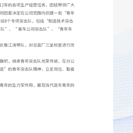
12年的各项生产经营任务，团结带领广大
司团委决定在公司范围内创建一批“青年
设8个专项突击队，包括“制造技术突击
队”、“ 客车公司突击队”、“青年车
长敬江涛带队，对总装厂三坐标室进行改
旗帜，继承青年突击队光荣传统，在分公
造”的青年突击队精神，立足岗位、勤奋
青年的生力军作用，展现当代造车青年的