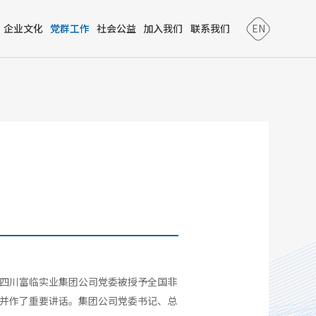
企业文化
党群工作
社会公益
加入我们
联系我们
EN
。四川富临实业集团公司党委被授予全国非
并作了重要讲话。集团公司党委书记、总