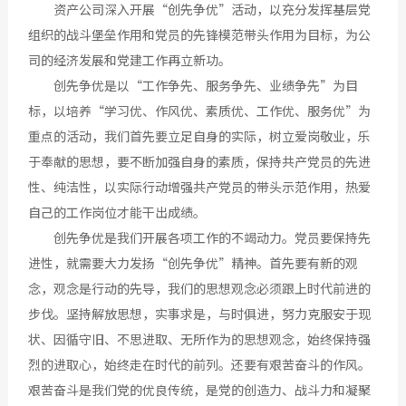
资产公司深入开展“创先争优”活动，以充分发挥基层党
组织的战斗堡垒作用和党员的先锋模范带头作用为目标，为公
司的经济发展和党建工作再立新功。
创先争优是以“工作争先、服务争先、业绩争先”为目
标，以培养“学习优、作风优、素质优、工作优、服务优”为
重点的活动，我们首先要立足自身的实际，树立爱岗敬业，乐
于奉献的思想，要不断加强自身的素质，保持共产党员的先进
性、纯洁性，以实际行动增强共产党员的带头示范作用，热爱
自己的工作岗位才能干出成绩。
创先争优是我们开展各项工作的不竭动力。党员要保持先
进性，就需要大力发扬“创先争优”精神。首先要有新的观
念，观念是行动的先导，我们的思想观念必须跟上时代前进的
步伐。坚持解放思想，实事求是，与时俱进，努力克服安于现
状、因循守旧、不思进取、无所作为的思想观念，始终保持强
烈的进取心，始终走在时代的前列。还要有艰苦奋斗的作风。
艰苦奋斗是我们党的优良传统，是党的创造力、战斗力和凝聚