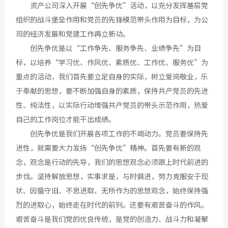
资产公司深入开展“创先争优”活动，以充分发挥基层党
组织的战斗堡垒作用和党员的先锋模范带头作用为目标，为公
司的经济发展和党建工作再立新功。
创先争优是以“工作争先、服务争先、业绩争先”为目
标，以培养“学习优、作风优、素质优、工作优、服务优”为
重点的活动，我们首先要立足自身的实际，树立爱岗敬业，乐
于奉献的思想，要不断加强自身的素质，保持共产党员的先进
性、纯洁性，以实际行动增强共产党员的带头示范作用，热爱
自己的工作岗位才能干出成绩。
创先争优是我们开展各项工作的不竭动力。党员要保持先
进性，就需要大力发扬“创先争优”精神。首先要有新的观
念，观念是行动的先导，我们的思想观念必须跟上时代前进的
步伐。坚持解放思想，实事求是，与时俱进，努力克服安于现
状、因循守旧、不思进取、无所作为的思想观念，始终保持强
烈的进取心，始终走在时代的前列。还要有艰苦奋斗的作风。
艰苦奋斗是我们党的优良传统，是党的创造力、战斗力和凝聚