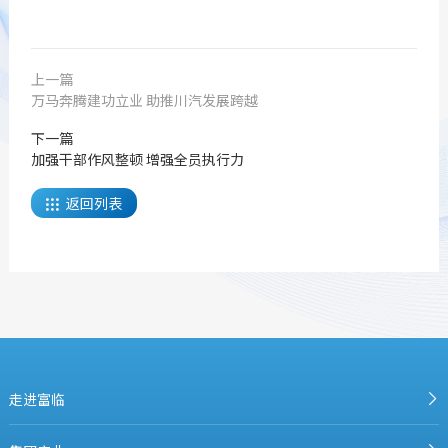
上一篇
万马奔腾建功立业 助推川汽发展跨越
下一篇
加强干部作风整顿 增强全员执行力
返回列表

走进富临