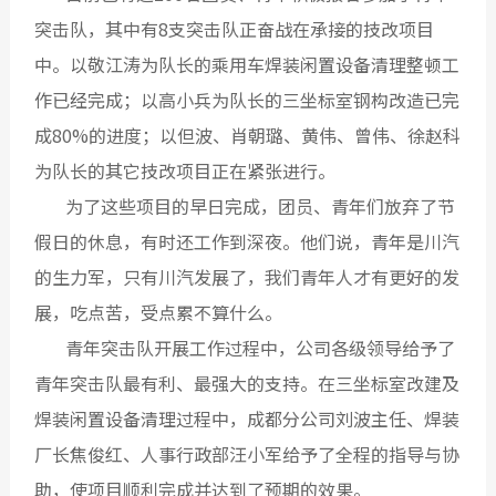
突击队，其中有8支突击队正奋战在承接的技改项目
中。以敬江涛为队长的乘用车焊装闲置设备清理整顿工
作已经完成；以高小兵为队长的三坐标室钢构改造已完
成80%的进度；以但波、肖朝璐、黄伟、曾伟、徐赵科
为队长的其它技改项目正在紧张进行。
为了这些项目的早日完成，团员、青年们放弃了节
假日的休息，有时还工作到深夜。他们说，青年是川汽
的生力军，只有川汽发展了，我们青年人才有更好的发
展，吃点苦，受点累不算什么。
青年突击队开展工作过程中，公司各级领导给予了
青年突击队最有利、最强大的支持。在三坐标室改建及
焊装闲置设备清理过程中，成都分公司刘波主任、焊装
厂长焦俊红、人事行政部汪小军给予了全程的指导与协
助，使项目顺利完成并达到了预期的效果。