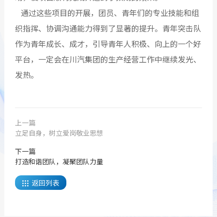
通过这些项目的开展，团员、青年们的专业技能和组
织指挥、协调沟通能力得到了显著的提升。青年突击队
作为青年成长、成才，引导青年人积极、向上的一个好
平台，一定会在川汽集团的生产经营工作中继续发光、
发热。
上一篇
立足自身，树立爱岗敬业思想
下一篇
打造和谐团队，凝聚团队力量
返回列表
