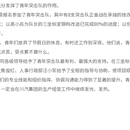
充分发挥了青年突击队的作用。
积极报名参加了青年突击队，其中有8支突击队正奋战在承接的技
；以高小兵为队长的三坐标室钢构改造已完成80%的进度；以
行。
、青年们放弃了节假日的休息，有时还工作到深夜。他们说，青
吃点苦，受点累不算什么。
司各级领导给予了青年突击队最有利、最强大的支持。在三坐标
长焦俊红、人事行政部汪小军给予了全程的指导与协助，使项目
们的专业技能和组织指挥、协调沟通能力得到了显著的提升。青
，一定会在川汽集团的生产经营工作中继续发光、发热。