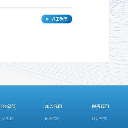
返回列表

社会公益
加入我们
联系我们
公益历程
招聘信息
联系方式