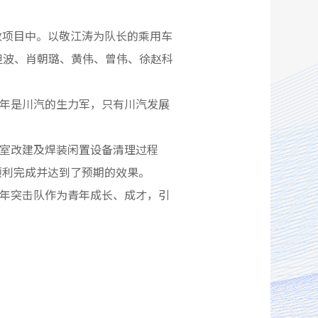
改项目中。以敬江涛为队长的乘用车
但波、肖朝璐、黄伟、曾伟、徐赵科
年是川汽的生力军，只有川汽发展
室改建及焊装闲置设备清理过程
顺利完成并达到了预期的效果。
年突击队作为青年成长、成才，引