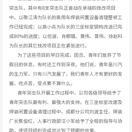
突击队，其中有8支突击队正奋战在承接的技改项目
中。以敬江涛为队长的乘用车焊装闲置设备清理整顿工
作已经完成；以高小兵为队长的三坐标室钢构改造已完
成80%的进度；以但波、肖朝璐、黄伟、曾伟、徐赵科
为队长的其它技改项目正在紧张进行。
为了这些项目的早日完成，团员、青年们放弃了节
假日的休息，有时还工作到深夜。他们说，青年是川汽
的生力军，只有川汽发展了，我们青年人才有更好的发
展，吃点苦，受点累不算什么。
青年突击队开展工作过程中，公司各级领导给予了
青年突击队最有利、最强大的支持。在三坐标室改建及
焊装闲置设备清理过程中，成都分公司刘波主任、焊装
厂长焦俊红、人事行政部汪小军给予了全程的指导与协
助，使项目顺利完成并达到了预期的效果。