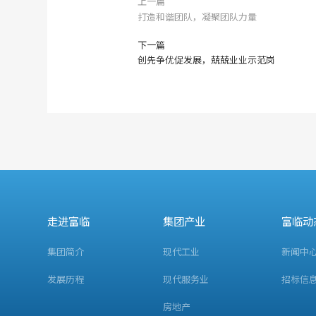
上一篇
打造和谐团队，凝聚团队力量
下一篇
创先争优促发展，兢兢业业示范岗
走进富临
集团产业
富临动
集团简介
现代工业
新闻中
发展历程
现代服务业
招标信
房地产