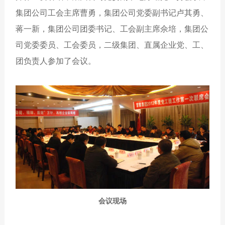
集团公司工会主席曹勇，集团公司党委副书记卢其勇、
蒋一新，集团公司团委书记、工会副主席佘培，集团公
司党委委员、工会委员，二级集团、直属企业党、工、
团负责人参加了会议。
会议现场