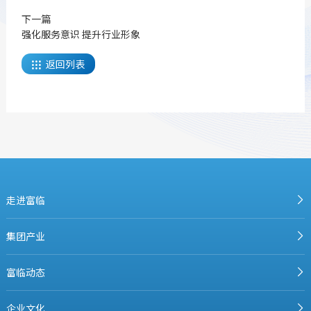
下一篇
强化服务意识 提升行业形象
返回列表

走进富临
集团产业
富临动态
企业文化