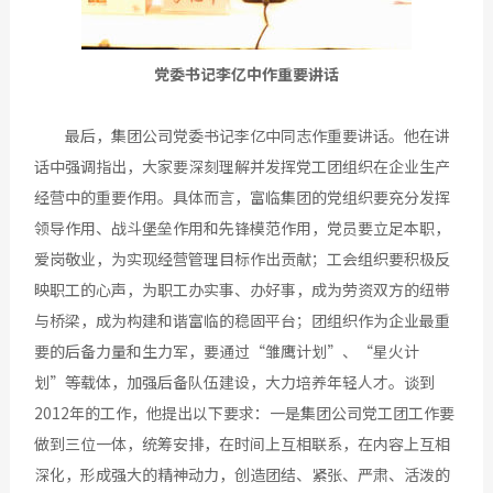
党委书记李亿中作重要讲话
最后，集团公司党委书记李亿中同志作重要讲话。他在讲
话中强调指出，大家要深刻理解并发挥党工团组织在企业生产
经营中的重要作用。具体而言，富临集团的党组织要充分发挥
领导作用、战斗堡垒作用和先锋模范作用，党员要立足本职，
爱岗敬业，为实现经营管理目标作出贡献；工会组织要积极反
映职工的心声，为职工办实事、办好事，成为劳资双方的纽带
与桥梁，成为构建和谐富临的稳固平台；团组织作为企业最重
要的后备力量和生力军，要通过“雏鹰计划”、“星火计
划”等载体，加强后备队伍建设，大力培养年轻人才。谈到
2012年的工作，他提出以下要求：一是集团公司党工团工作要
做到三位一体，统筹安排，在时间上互相联系，在内容上互相
深化，形成强大的精神动力，创造团结、紧张、严肃、活泼的