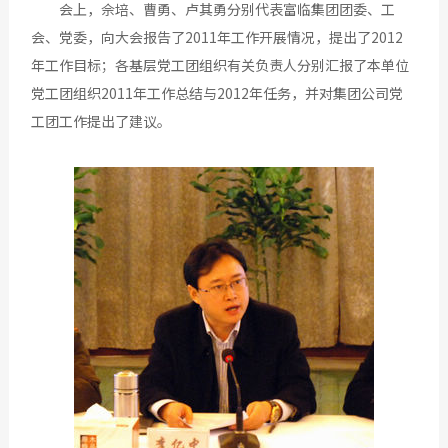
会上，佘培、曹勇、卢其勇分别代表富临集团团委、工
会、党委，向大会报告了2011年工作开展情况，提出了2012
年工作目标；各基层党工团组织有关负责人分别汇报了本单位
党工团组织2011年工作总结与2012年任务，并对集团公司党
工团工作提出了建议。