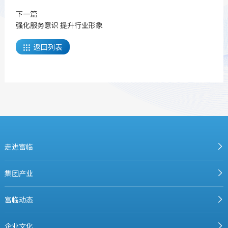
下一篇
强化服务意识 提升行业形象
返回列表

走进富临
集团产业
富临动态
企业文化