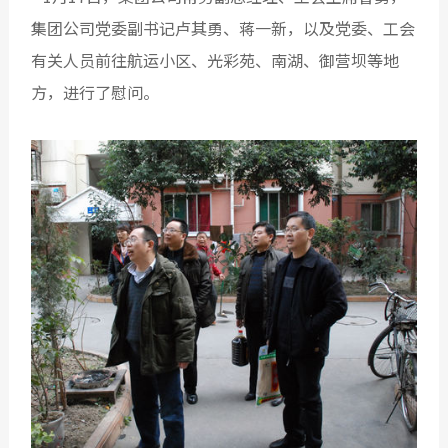
集团公司党委副书记卢其勇、蒋一新，以及党委、工会
有关人员前往航运小区、光彩苑、南湖、御营坝等地
方，进行了慰问。