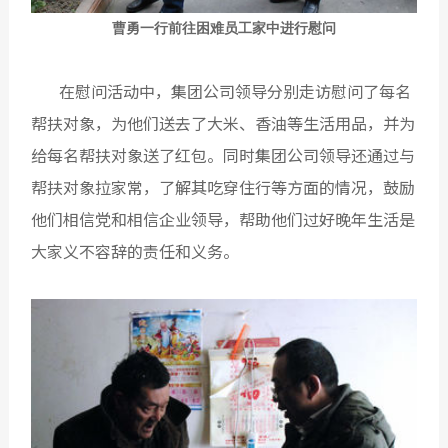
曹勇一行前往困难员工家中进行慰问
在慰问活动中，集团公司领导分别走访慰问了每名
帮扶对象，为他们送去了大米、香油等生活用品，并为
给每名帮扶对象送了红包。同时集团公司领导还通过与
帮扶对象拉家常，了解其吃穿住行等方面的情况，鼓励
他们相信党和相信企业领导，帮助他们过好晚年生活是
大家义不容辞的责任和义务。