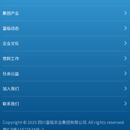
集团产业
富临动态
企业文化
党群工作
社会公益
加入我们
联系我们
Copyright © 2025 四川富临实业集团有限公司. All rights reserved.
蜀ICP备11027634号-2