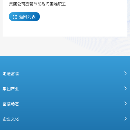
集团公司高管节前慰问困难职工
返回列表

走进富临
集团产业
富临动态
企业文化