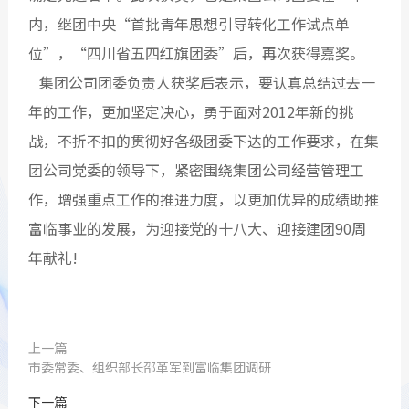
内，继团中央“首批青年思想引导转化工作试点单
位”，“四川省五四红旗团委”后，再次获得嘉奖。
集团公司团委负责人获奖后表示，要认真总结过去一
年的工作，更加坚定决心，勇于面对2012年新的挑
战，不折不扣的贯彻好各级团委下达的工作要求，在集
团公司党委的领导下，紧密围绕集团公司经营管理工
作，增强重点工作的推进力度，以更加优异的成绩助推
富临事业的发展，为迎接党的十八大、迎接建团90周
年献礼!
上一篇
市委常委、组织部长邵革军到富临集团调研
下一篇