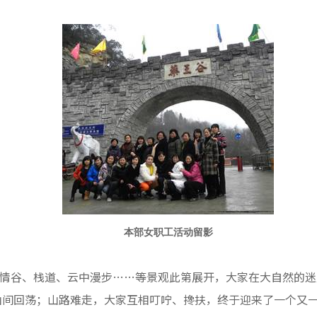
本部女职工活动留影
情谷、栈道、云中漫步……等景观此第展开，大家在大自然的迷
山间回荡；山路难走，大家互相叮咛、搀扶，终于迎来了一个又