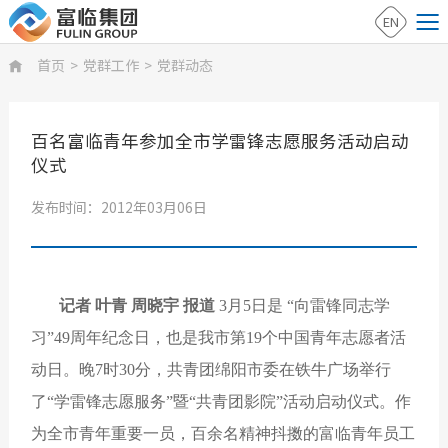
EN
首页
>
党群工作
>
党群动态

百名富临青年参加全市学雷锋志愿服务活动启动
仪式
发布时间：2012年03月06日
记者 叶青 周晓宇 报道
3月5日是 “向雷锋同志学
习”49周年纪念日，也是我市第19个中国青年志愿者活
动日。晚7时30分，共青团绵阳市委在铁牛广场举行
了“学雷锋志愿服务”暨“共青团影院”活动启动仪式。作
为全市青年重要一员，百余名精神抖擞的富临青年员工