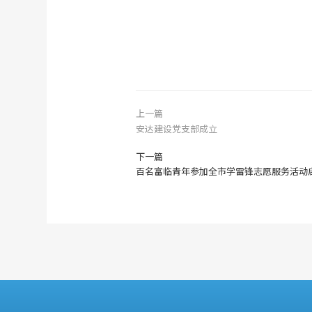
上一篇
安达建设党支部成立
下一篇
百名富临青年参加全市学雷锋志愿服务活动