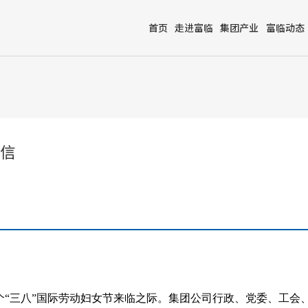
首页
走进富临
集团产业
富临动态
信
2个“三八”国际劳动妇女节来临之际。集团公司行政、党委、工会