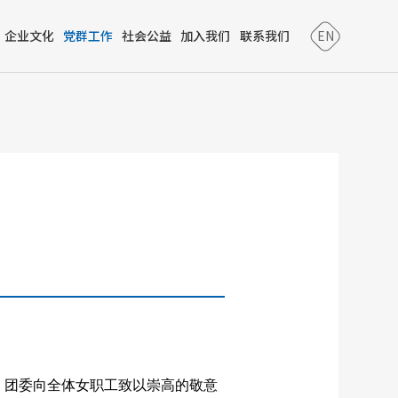
企业文化
党群工作
社会公益
加入我们
联系我们
EN
、团委向全体女职工致以崇高的敬意