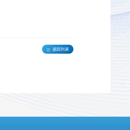
返回列表
