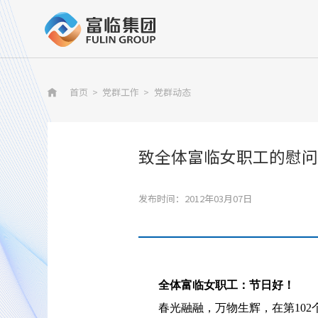
首页
>
党群工作
>
党群动态

致全体富临女职工的慰问
发布时间：2012年03月07日
全体富临女职工：节日好！
春光融融，万物生辉，在第10