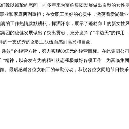
属们致以诚挚的慰问！向多年来为富临集团发展做出贡献的女性
事业和家庭两副重担；在女职工美好的心灵中，激荡着爱岗敬业
饱满的工作热情默默耕耘，挥洒汗水，展示了蓬勃向上的新女性
集团的稳健发展做出了突出贡献，充分发挥了“半边天”的作用，
样的一支优秀的女职工队伍而感到高兴和自豪。
、质效” 的经营方针，努力实现80亿元的经营目标。在此集团公
自”精神，以奋发有为的精神状态积极做好各项工作，为富临集
颜。最后感谢各位女职工的辛勤劳动，恭祝各位女同胞节日快乐