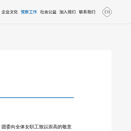
企业文化
党群工作
社会公益
加入我们
联系我们
EN
、团委向全体女职工致以崇高的敬意